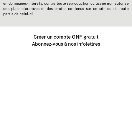
en dommages-intérêts, contre toute reproduction ou usage non autorisé
des plans d'archives et des photos contenus sur ce site ou de toute
partie de celui-ci.
Créer un compte ONF gratuit
Abonnez-vous à nos infolettres
Événements ONF près de chez vous
Créer avec l’ONF
Organiser une projection publique
À propos de ce site
Centre d'aide
Contactez-nous
Espace Média
Emplois