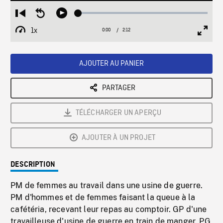
Loaded
:
Restart
Seek
Play
2.29%
from
backward
1x
0:00
Current
2:12
Duration
/
beginning
10
Playback
Full
Time
seconds
Rate
Scree
AJOUTER AU PANIER
PARTAGER
TÉLÉCHARGER UN APERÇU
AJOUTER À UN PROJET
DESCRIPTION
PM de femmes au travail dans une usine de guerre.
PM d'hommes et de femmes faisant la queue à la
cafétéria, recevant leur repas au comptoir. GP d'une
travailleuse d'usine de guerre en train de manger. PG