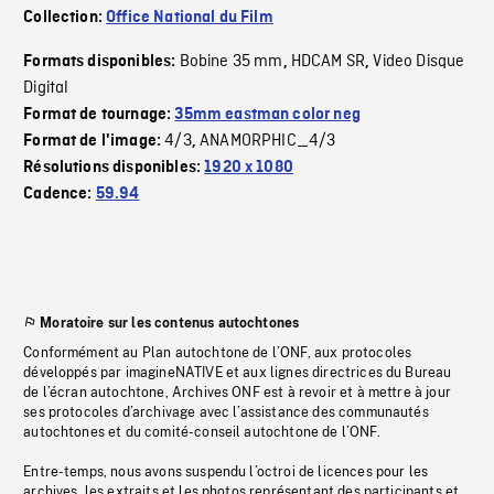
Collection:
Office National du Film
Bobine 35 mm
HDCAM SR
Video Disque
Formats disponibles:
,
,
Digital
Format de tournage:
35mm eastman color neg
4/3
ANAMORPHIC_4/3
Format de l'image:
,
Résolutions disponibles:
1920 x 1080
Cadence:
59.94
Moratoire sur les contenus autochtones
Conformément au Plan autochtone de l’ONF, aux protocoles
développés par imagineNATIVE et aux lignes directrices du Bureau
de l’écran autochtone, Archives ONF est à revoir et à mettre à jour
ses protocoles d’archivage avec l’assistance des communautés
autochtones et du comité-conseil autochtone de l’ONF.
Entre-temps, nous avons suspendu l’octroi de licences pour les
archives, les extraits et les photos représentant des participants et