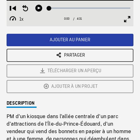
Loaded
:
Restart
Seek
Play
1.19%
from
backward
1x
0:00
Current
4:31
Duration
/
beginning
10
Playback
Full
Time
seconds
Rate
Scree
AJOUTER AU PANIER
PARTAGER
TÉLÉCHARGER UN APERÇU
AJOUTER À UN PROJET
DESCRIPTION
PM d'un kiosque dans l'allée centrale d'un parc
d'attractions de l'Île-du-Prince-Édouard, d'un
vendeur qui vend des bonnets en papier à un homme
et à une femme, de personnes qui déambulent dans