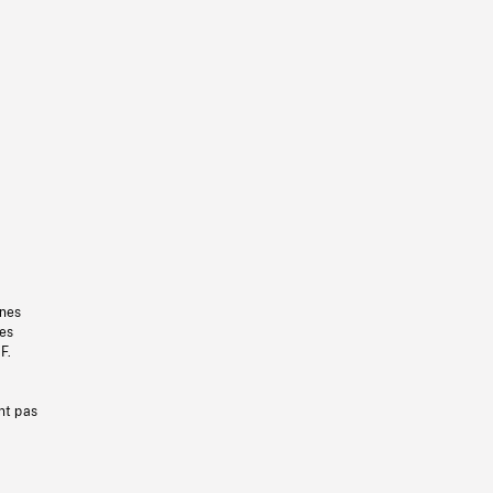
gnes
les
F.
nt pas