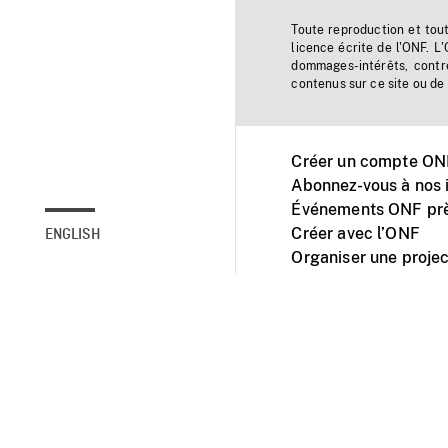
Toute reproduction et tou
licence écrite de l'ONF. L
dommages-intérêts, contr
contenus sur ce site ou de 
Créer un compte ONF
Abonnez-vous à nos i
Événements ONF prè
Créer avec l’ONF
ENGLISH
Organiser une projec
Facebook
Youtube
L'ONF sur mobile et 