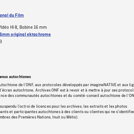
ional du Film
Vidéo Hi 8
Bobine 16 mm
,
6mm original ektachrome
3
tenus autochtones
tochtone de l’ONF, aux protocoles développés par imagineNATIVE et aux li
l’écran autochtone, Archives ONF est à revoir et à mettre à jour ses protoco
stance des communautés autochtones et du comité-conseil autochtone de l’ON
uspendu l’octroi de licences pour les archives, les extraits et les photos
ants et participantes autochtones à des clients ou clientes qui ne s’identifie
res des Premières Nations, Inuit ou Métis).