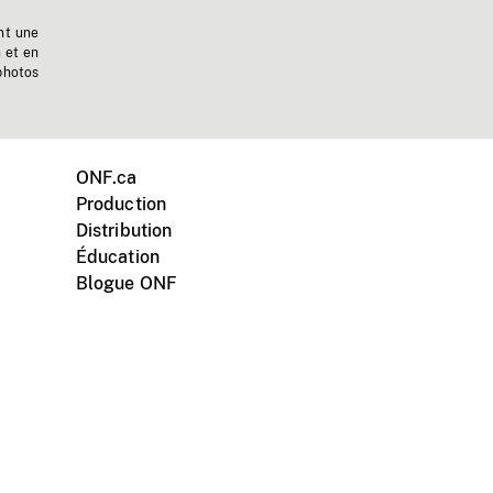
nt une
n et en
photos
ONF.ca
Production
Distribution
Éducation
Blogue ONF