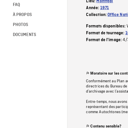
Lieu:
Montréal
FAQ
Année:
1971
À PROPOS
Collection:
Office Nat
PHOTOS
Formats disponibles:
Format de tournage:
1
DOCUMENTS
4/
Format de l'image:
Moratoire sur les con
Conformément au Plan au
directrices du Bureau de 
d’archivage avec l’assi
Entre-temps, nous avons s
représentant des particip
comme Autochtones (memb
Contenu sensible?