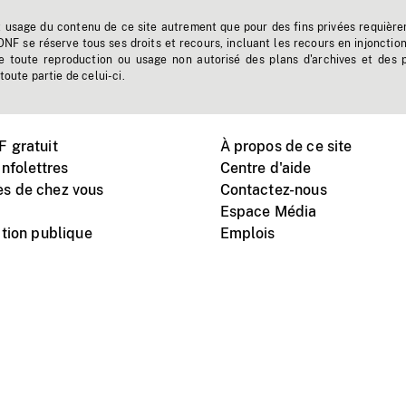
t usage du contenu de ce site autrement que pour des fins privées requière
'ONF se réserve tous ses droits et recours, incluant les recours en injonctio
e toute reproduction ou usage non autorisé des plans d'archives et des 
toute partie de celui-ci.
 gratuit
À propos de ce site
nfolettres
Centre d'aide
s de chez vous
Contactez-nous
Espace Média
tion publique
Emplois
Instagram
Vimeo
X
télé