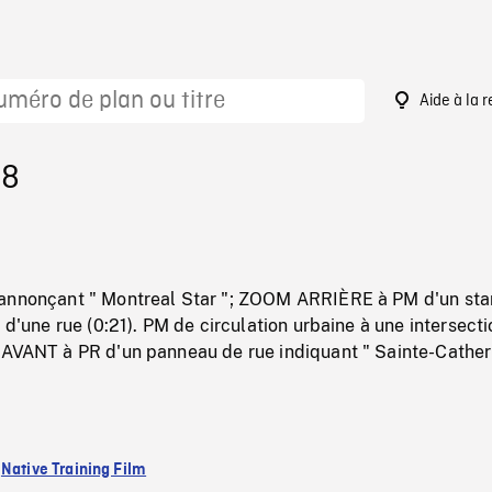
Aide à la 
58
annonçant " Montreal Star "; ZOOM ARRIÈRE à PM d'un sta
n d'une rue (0:21). PM de circulation urbaine à une intersect
 AVANT à PR d'un panneau de rue indiquant " Sainte-Cather
:
Native Training Film