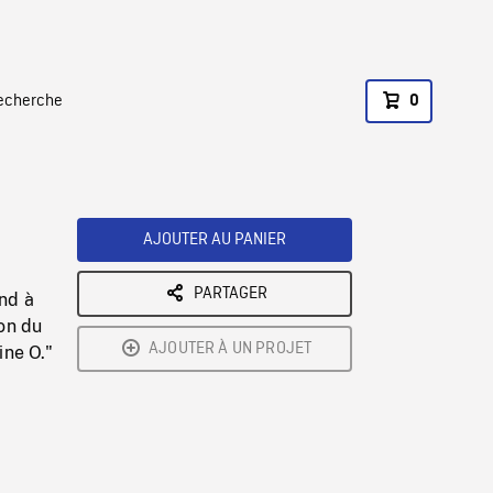
recherche
0
AJOUTER AU PANIER
PARTAGER
nd à
ion du
AJOUTER À UN PROJET
ine O."