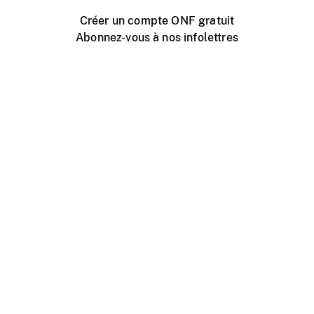
Créer un compte ONF gratuit
Abonnez-vous à nos infolettres
Événements ONF près de chez vous
Créer avec l’ONF
Organiser une projection publique
À propos de ce site
Centre d'aide
Contactez-nous
Espace Média
Emplois
ONF.ca
Production
Distribution
Éducation