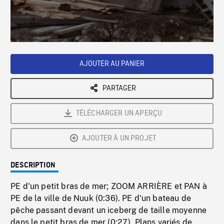
/
Loaded
:
Playback
0%
Rate
AJOUTER AU PANIER
PARTAGER
TÉLÉCHARGER UN APERÇU
AJOUTER À UN PROJET
DESCRIPTION
PE d'un petit bras de mer; ZOOM ARRIÈRE et PAN à
PE de la ville de Nuuk (0:36). PE d'un bateau de
pêche passant devant un iceberg de taille moyenne
dans le petit bras de mer (0:27). Plans variés de