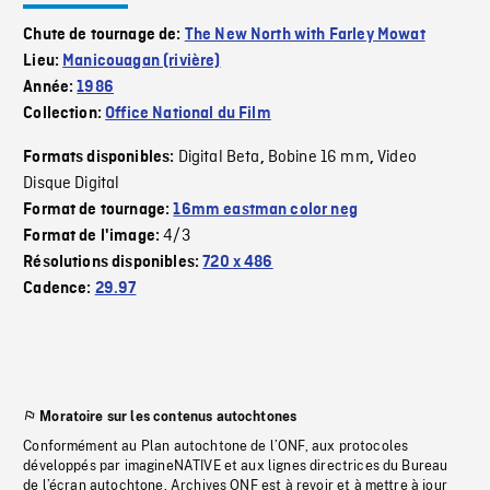
Chute de tournage de:
The New North with Farley Mowat
Lieu:
Manicouagan (rivière)
Année:
1986
Collection:
Office National du Film
Digital Beta
Bobine 16 mm
Video
Formats disponibles:
,
,
Disque Digital
Format de tournage:
16mm eastman color neg
4/3
Format de l'image:
Résolutions disponibles:
720 x 486
Cadence:
29.97
Moratoire sur les contenus autochtones
Conformément au Plan autochtone de l’ONF, aux protocoles
développés par imagineNATIVE et aux lignes directrices du Bureau
de l’écran autochtone, Archives ONF est à revoir et à mettre à jour