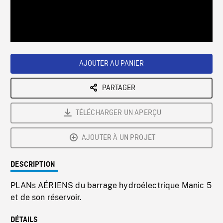
/
Loaded
:
Playback
0%
Rate
AJOUTER AU PANIER
PARTAGER
TÉLÉCHARGER UN APERÇU
AJOUTER À UN PROJET
DESCRIPTION
PLANs AÉRIENS du barrage hydroélectrique Manic 5
et de son réservoir.
DÉTAILS