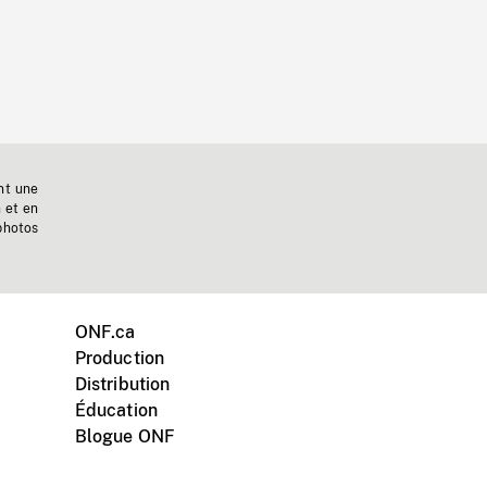
nt une
n et en
photos
ONF.ca
Production
Distribution
Éducation
Blogue ONF