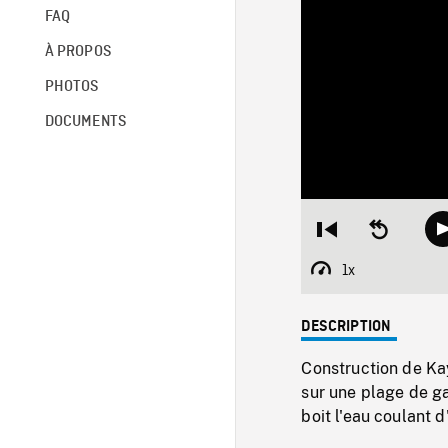
FAQ
À PROPOS
PHOTOS
DOCUMENTS
Restart
Seek
from
backward
beginning
10
1x
Playback
seconds
Rate
DESCRIPTION
Construction de Kay
sur une plage de ga
boit l'eau coulant 