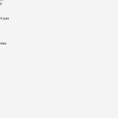
F.
nt pas
ermes