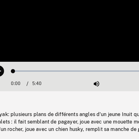
Loaded
:
Play
1.10%
0:00
Current
5:40
Duration
/
Mute
Time
ak: plusieurs plans de différents angles d'un jeune Inuit qu
lets : il fait semblant de pagayer, joue avec une mouette m
d'un rocher, joue avec un chien husky, remplit sa manche de 