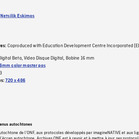
:
Netsilik Eskimos
Coproduced with Education Development Centre Incorporated (E
ves:
Digital Beta
Video Disque Digital
Bobine 16 mm
,
,
6mm color master pos
3
es:
720 x 486
tenus autochtones
tochtone de l’ONF, aux protocoles développés par imagineNATIVE et aux li
l’écran autochtone, Archives ONF est à revoir et à mettre à jour ses protoco