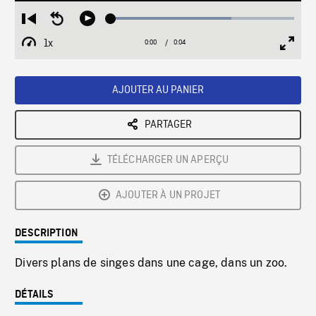
Loaded
:
Restart
Seek
Play
65.71%
from
backward
1x
0:00
Current
0:04
Duration
/
beginning
10
Playback
Full
Time
seconds
Rate
Scree
AJOUTER AU PANIER
PARTAGER
TÉLÉCHARGER UN APERÇU
AJOUTER À UN PROJET
DESCRIPTION
Divers plans de singes dans une cage, dans un zoo.
DÉTAILS