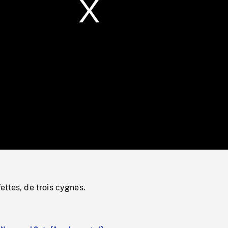
/
Loaded
:
Mute
0%
ttes, de trois cygnes.