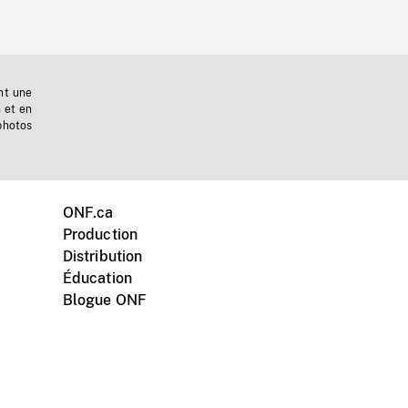
nt une
n et en
photos
ONF.ca
Production
Distribution
Éducation
Blogue ONF