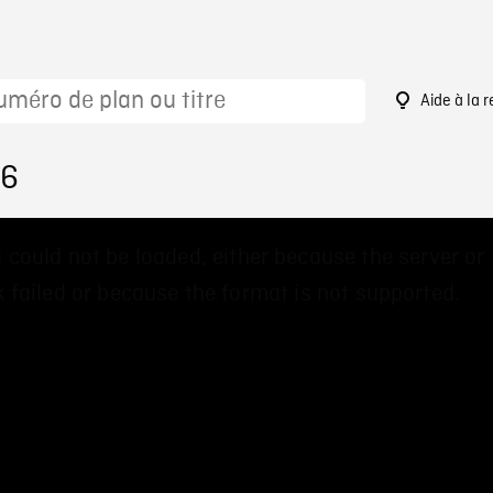
Aide à la 
26
 could not be loaded, either because the server or
 failed or because the format is not supported.