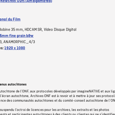
:
Newsreel Outs (Amalgamated)
ional du Film
Bobine 35 mm
HDCAM SR
Video Disque Digital
,
,
5mm fine grain b&w
3
ANAMORPHIC_4/3
,
es:
1920 x 1080
tenus autochtones
tochtone de l’ONF, aux protocoles développés par imagineNATIVE et aux li
l’écran autochtone, Archives ONF est à revoir et à mettre à jour ses protoco
stance des communautés autochtones et du comité-conseil autochtone de l’ON
uspendu l’octroi de licences pour les archives, les extraits et les photos
ants et participantes autochtones à des clients ou clientes qui ne s’identifie