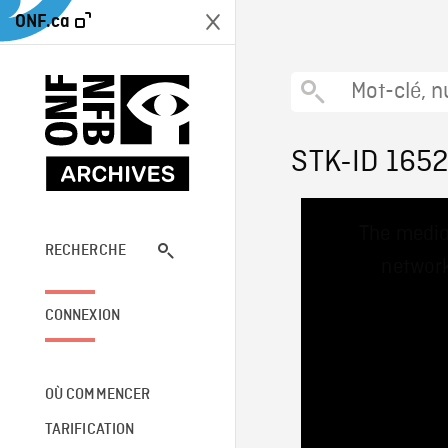
ONF.ca
STK-ID 165
This
The media
is
a
RECHERCHE
network
modal
window.
CONNEXION
OÙ COMMENCER
TARIFICATION