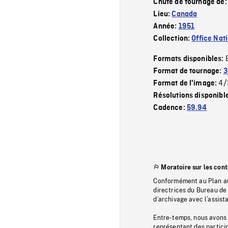
Chute de tournage de
Lieu:
Canada
Année:
1951
Collection:
Office Nat
Formats disponibles:
Format de tournage:
3
4/
Format de l'image:
Résolutions disponibl
Cadence:
59.94
Moratoire sur les con
Conformément au Plan au
directrices du Bureau de 
d’archivage avec l’assi
Entre-temps, nous avons s
représentant des particip