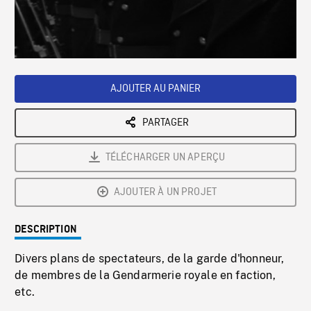
/
Loaded
:
Playback
0%
Rate
AJOUTER AU PANIER
PARTAGER
TÉLÉCHARGER UN APERÇU
AJOUTER À UN PROJET
DESCRIPTION
Divers plans de spectateurs, de la garde d'honneur,
de membres de la Gendarmerie royale en faction,
etc.