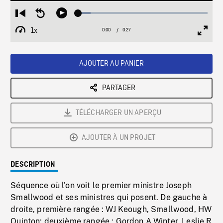
Loaded
:
Restart
Seek
Play
9.38%
from
backward
1x
0:00
Current
0:27
Duration
/
beginning
10
Playback
Full
Time
seconds
Rate
Scree
AJOUTER AU PANIER
PARTAGER
TÉLÉCHARGER UN APERÇU
AJOUTER À UN PROJET
DESCRIPTION
Séquence où l'on voit le premier ministre Joseph
Smallwood et ses ministres qui posent. De gauche à
droite, première rangée : WJ Keough, Smallwood, HW
Quinton; deuxième rangée : Gordon A Winter, Leslie R