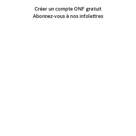
Créer un compte ONF gratuit
Abonnez-vous à nos infolettres
Événements ONF près de chez vous
Créer avec l’ONF
Organiser une projection publique
À propos de ce site
Centre d'aide
Contactez-nous
Espace Média
Emplois
ONF.ca
Production
Distribution
Éducation