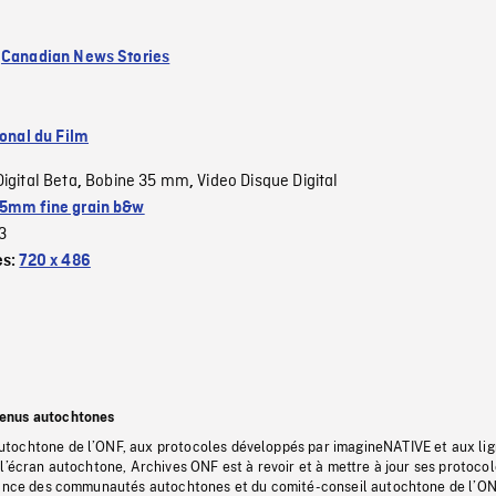
:
Canadian News Stories
ional du Film
Digital Beta
Bobine 35 mm
Video Disque Digital
,
,
5mm fine grain b&w
3
es:
720 x 486
tenus autochtones
tochtone de l’ONF, aux protocoles développés par imagineNATIVE et aux li
l’écran autochtone, Archives ONF est à revoir et à mettre à jour ses protoco
stance des communautés autochtones et du comité-conseil autochtone de l’ON