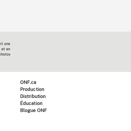
nt une
n et en
photos
ONF.ca
Production
Distribution
Éducation
Blogue ONF