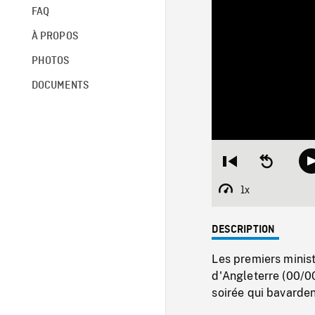
FAQ
À PROPOS
PHOTOS
DOCUMENTS
Restart
Seek
from
backward
beginning
10
1x
Playback
seconds
Rate
DESCRIPTION
Les premiers mini
d'Angleterre (00/0
soirée qui bavarden