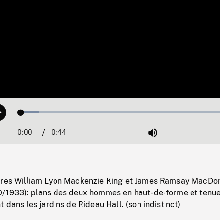
Loaded
:
Play
8.49%
0:00
Current
0:44
Duration
/
Mute
Time
stres William Lyon Mackenzie King et James Ramsay MacDo
0/1933): plans des deux hommes en haut-de-forme et tenu
t dans les jardins de Rideau Hall. (son indistinct)