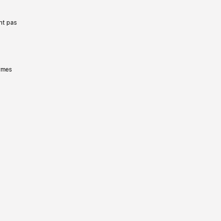
nt pas
ermes