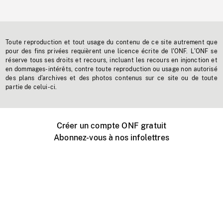
Toute reproduction et tout usage du contenu de ce site autrement que
pour des fins privées requièrent une licence écrite de l'ONF. L'ONF se
réserve tous ses droits et recours, incluant les recours en injonction et
en dommages-intérêts, contre toute reproduction ou usage non autorisé
des plans d'archives et des photos contenus sur ce site ou de toute
partie de celui-ci.
Créer un compte ONF gratuit
Abonnez-vous à nos infolettres
Événements ONF près de chez vous
Créer avec l’ONF
Organiser une projection publique
À propos de ce site
Centre d'aide