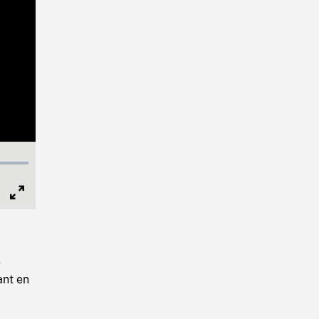
Full
Screen
é
ant en