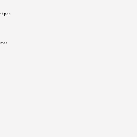
nt pas
ermes