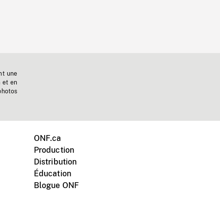
nt une
n et en
photos
ONF.ca
Production
Distribution
Éducation
Blogue ONF