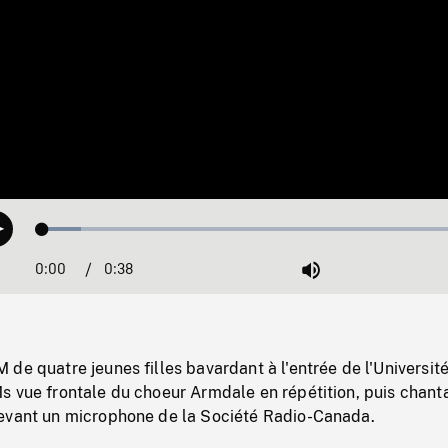
Loaded
:
Play
8.65%
0:00
Current
0:38
Duration
/
Mute
Time
de quatre jeunes filles bavardant à l'entrée de l'Universit
s vue frontale du choeur Armdale en répétition, puis chant
evant un microphone de la Société Radio-Canada.