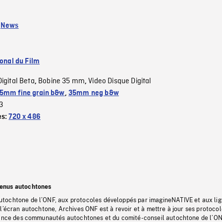
:
News
ional du Film
Digital Beta
Bobine 35 mm
Video Disque Digital
,
,
5mm fine grain b&w
,
35mm neg b&w
3
es:
720 x 486
tenus autochtones
tochtone de l’ONF, aux protocoles développés par imagineNATIVE et aux li
l’écran autochtone, Archives ONF est à revoir et à mettre à jour ses protoco
stance des communautés autochtones et du comité-conseil autochtone de l’ON