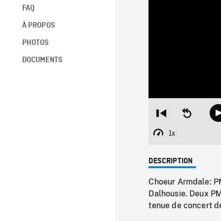
FAQ
À PROPOS
PHOTOS
DOCUMENTS
Restart
Seek
from
backward
beginning
10
1x
Playback
seconds
Rate
DESCRIPTION
Choeur Armdale: PM 
Dalhousie. Deux PM
tenue de concert d