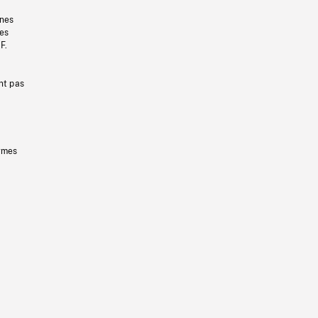
gnes
les
F.
nt pas
ermes