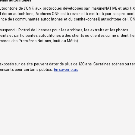
tenus autochtones
tochtone de l’ONF, aux protocoles développés par imagineNATIVE et aux li
l’écran autochtone, Archives ONF est à revoir et à mettre à jour ses protoco
stance des communautés autochtones et du comité-conseil autochtone de l’ON
uspendu l’octroi de licences pour les archives, les extraits et les photos
ants et participantes autochtones à des clients ou clientes qui ne s’identifie
res des Premières Nations, Inuit ou Métis).
 exposés sur ce site peuvent dater de plus de 120 ans. Certaines scènes ou t
fensants pour certains publics.
En savoir plus