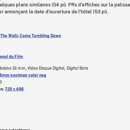
ques plans similaires (54 pi). PRs d'affiches sur la paliss
r annonçant la date d'ouverture de l'hôtel (53 pi).
:
The Walls Come Tumbling Down
ional du Film
Bobine 16 mm
Video Disque Digital
Digital Beta
,
,
6mm eastman color neg
3
es:
720 x 486