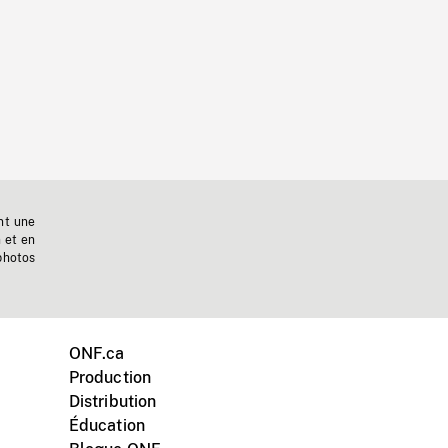
nt une
n et en
photos
ONF.ca
Production
Distribution
Éducation