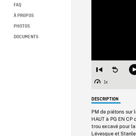
FAQ
À PROPOS
PHOTOS
DOCUMENTS
Restart
Seek
from
backward
beginning
10
1x
Playback
seconds
Rate
DESCRIPTION
PM de piétons sur
HAUT à PG EN CP d'
trou excavé pour la
Lévesque et Stanle