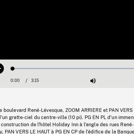
Loaded
:
Play
1.68%
0:00
Current
3:15
Duration
/
Mute
Time
 le boulevard René-Lévesque, ZOOM ARRIERE et PAN VERS
un gratte-ciel du centre-ville (10 pi). PG EN PL d'un imme
 construction de l'hôtel Holiday Inn à l'angle des rues René-
y, PAN VERS LE HAUT à PG EN CP de l'édifice de la Banqu