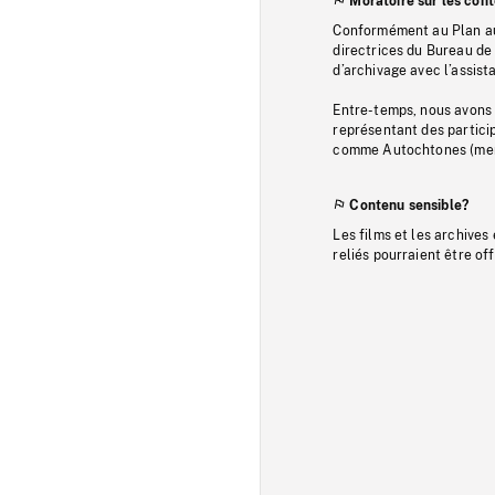
Moratoire sur les con
Conformément au Plan au
directrices du Bureau de 
d’archivage avec l’assi
Entre-temps, nous avons s
représentant des particip
comme Autochtones (memb
Contenu sensible?
Les films et les archives
reliés pourraient être of