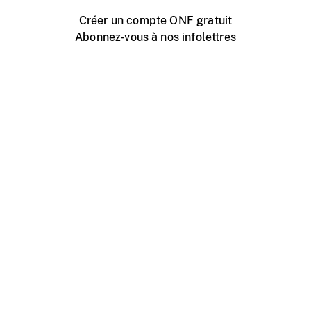
Créer un compte ONF gratuit
Abonnez-vous à nos infolettres
Événements ONF près de chez vous
Créer avec l’ONF
Organiser une projection publique
À propos de ce site
Centre d'aide
Contactez-nous
Espace Média
Emplois
ONF.ca
Production
Distribution
Éducation