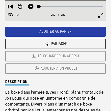
Loaded
:
Restart
Seek
Play
1.75%
from
backward
1x
0:00
Current
2:56
Duration
/
beginning
10
Playback
Full
Time
seconds
Rate
Scree
AJOUTER AU PANIER
PARTAGER
TÉLÉCHARGER UN APERÇU
AJOUTER À UN PROJET
DESCRIPTION
La boxe dans l'armée (Eyes Front): plans frontaux de
Jos Louis qui pose en uniforme en compagnie de
combattants. Divers plans d'un match de boxe
arbritré par Jos Louis, entrecoupés par des vues de