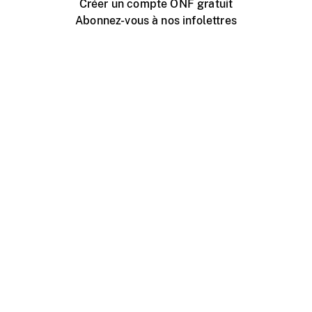
Créer un compte ONF gratuit
Abonnez-vous à nos infolettres
Événements ONF près de chez vous
Créer avec l’ONF
Organiser une projection publique
À propos de ce site
Centre d'aide
Contactez-nous
Espace Média
Emplois
ONF.ca
Production
Distribution
Éducation
Blogue ONF