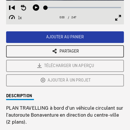
Loaded
:
Restart
Seek
Play
1.52%
from
backward
1x
0:00
Current
2:47
Duration
/
beginning
10
Playback
Full
Time
seconds
Rate
Scree
AJOUTER AU PANIER
PARTAGER
TÉLÉCHARGER UN APERÇU
AJOUTER À UN PROJET
DESCRIPTION
PLAN TRAVELLING à bord d'un véhicule circulant sur
l'autoroute Bonaventure en direction du centre-ville
(2 plans).