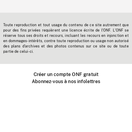
Toute reproduction et tout usage du contenu de ce site autrement que
pour des fins privées requièrent une licence écrite de l'ONF. L'ONF se
réserve tous ses droits et recours, incluant les recours en injonction et
en dommages-intérêts, contre toute reproduction ou usage non autorisé
des plans d'archives et des photos contenus sur ce site ou de toute
partie de celui-ci.
Créer un compte ONF gratuit
Abonnez-vous à nos infolettres
Événements ONF près de chez vous
Créer avec l’ONF
Organiser une projection publique
À propos de ce site
Centre d'aide