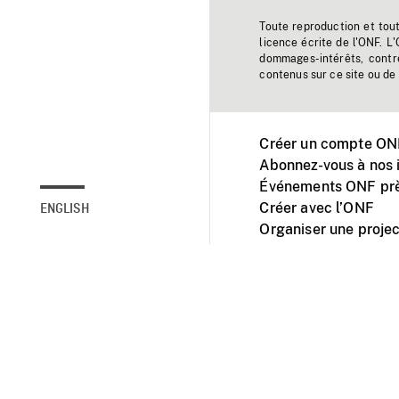
Toute reproduction et tou
licence écrite de l'ONF. L
dommages-intérêts, contr
contenus sur ce site ou de 
Créer un compte ONF
Abonnez-vous à nos i
Événements ONF prè
Créer avec l’ONF
ENGLISH
Organiser une projec
Facebook
Youtube
L'ONF sur mobile et 