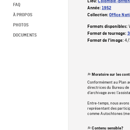
Lieu:
Colombie-Britan
FAQ
Année:
1952
À PROPOS
Collection:
Office Nat
PHOTOS
Formats disponibles:
Format de tournage:
3
DOCUMENTS
4/
Format de l'image:
Moratoire sur les con
Conformément au Plan au
directrices du Bureau de 
d’archivage avec l’assi
Entre-temps, nous avons s
représentant des particip
comme Autochtones (memb
Contenu sensible?