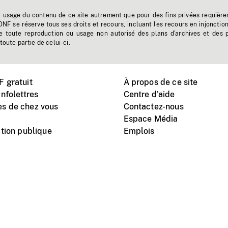
t usage du contenu de ce site autrement que pour des fins privées requière
'ONF se réserve tous ses droits et recours, incluant les recours en injonctio
e toute reproduction ou usage non autorisé des plans d'archives et des 
toute partie de celui-ci.
 gratuit
À propos de ce site
nfolettres
Centre d'aide
s de chez vous
Contactez-nous
Espace Média
tion publique
Emplois
Instagram
Vimeo
X
télé