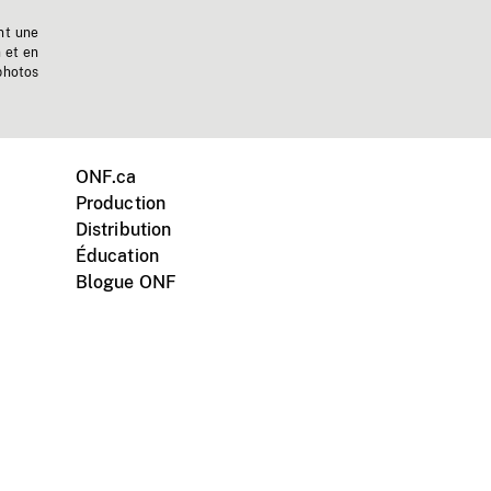
nt une
n et en
photos
ONF.ca
Production
Distribution
Éducation
Blogue ONF