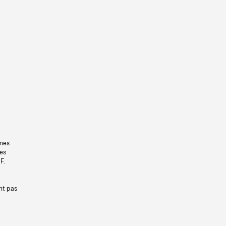
gnes
les
F.
nt pas