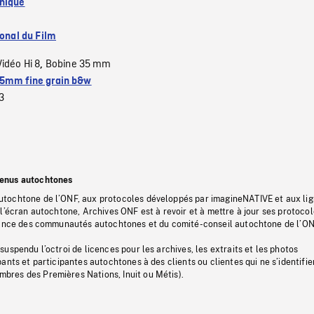
nique
ional du Film
Vidéo Hi 8
Bobine 35 mm
,
5mm fine grain b&w
3
tenus autochtones
tochtone de l’ONF, aux protocoles développés par imagineNATIVE et aux li
l’écran autochtone, Archives ONF est à revoir et à mettre à jour ses protoco
stance des communautés autochtones et du comité-conseil autochtone de l’ON
uspendu l’octroi de licences pour les archives, les extraits et les photos
ants et participantes autochtones à des clients ou clientes qui ne s’identifie
res des Premières Nations, Inuit ou Métis).