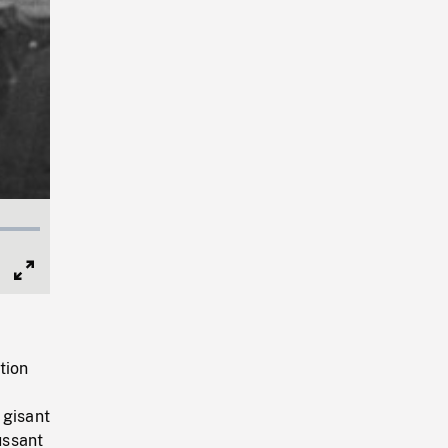
Full
Screen
tion
 gisant
ussant