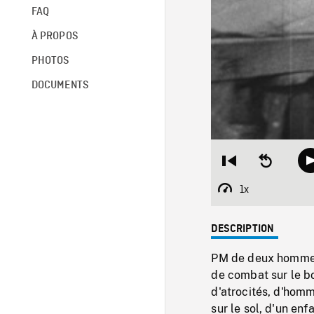
FAQ
À PROPOS
PHOTOS
DOCUMENTS
Restart
Seek
from
backward
beginning
10
1x
Playback
seconds
Rate
DESCRIPTION
PM de deux hommes
de combat sur le b
d'atrocités, d'homm
sur le sol, d'un en