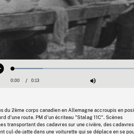
Loaded
:
Play
22.55%
0:00
Current
0:13
Duration
/
Mute
Time
 du 2ème corps canadien en Allemagne accroupis en posi
ord d'une route. PM d'un écriteau "Stalag 11C". Scènes
es transportant des cadavres sur une civière, des cadavres
fant cul-de-jatte dans une voiturette qui se déplace en se po