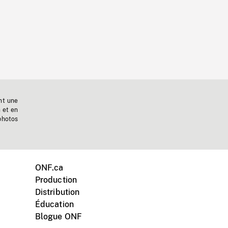
nt une
n et en
photos
ONF.ca
Production
Distribution
Éducation
Blogue ONF