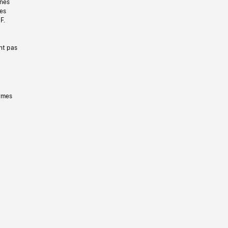
gnes
les
F.
nt pas
ermes