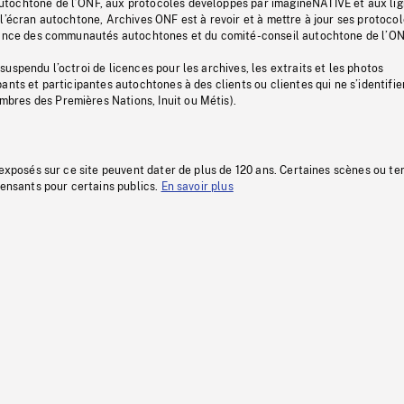
tochtone de l’ONF, aux protocoles développés par imagineNATIVE et aux li
l’écran autochtone, Archives ONF est à revoir et à mettre à jour ses protoco
stance des communautés autochtones et du comité-conseil autochtone de l’ON
uspendu l’octroi de licences pour les archives, les extraits et les photos
ants et participantes autochtones à des clients ou clientes qui ne s’identifie
res des Premières Nations, Inuit ou Métis).
 exposés sur ce site peuvent dater de plus de 120 ans. Certaines scènes ou t
fensants pour certains publics.
En savoir plus