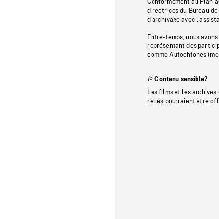
Conformément au Plan au
directrices du Bureau de 
d’archivage avec l’assi
Entre-temps, nous avons s
représentant des particip
comme Autochtones (memb
Contenu sensible?
Les films et les archives
reliés pourraient être of