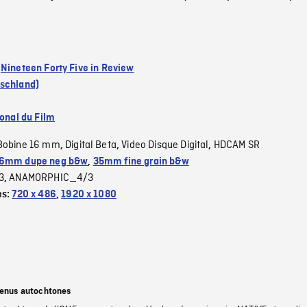
:
Nineteen Forty Five in Review
schland)
ional du Film
Bobine 16 mm
Digital Beta
Video Disque Digital
HDCAM SR
,
,
,
6mm dupe neg b&w
,
35mm fine grain b&w
3
ANAMORPHIC_4/3
,
es:
720 x 486
,
1920 x 1080
tenus autochtones