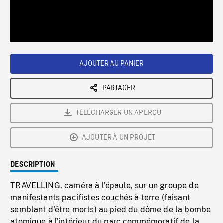
/
Loaded
:
Playback
0%
Rate
AJOUTER AU PANIER
PARTAGER
TÉLÉCHARGER UN APERÇU
AJOUTER À UN PROJET
DESCRIPTION
TRAVELLING, caméra à l'épaule, sur un groupe de
manifestants pacifistes couchés à terre (faisant
semblant d'être morts) au pied du dôme de la bombe
atomique à l'intérieur du parc commémoratif de la