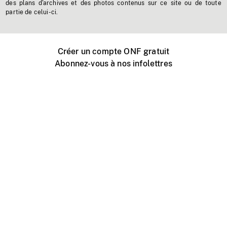
des plans d'archives et des photos contenus sur ce site ou de toute
partie de celui-ci.
Créer un compte ONF gratuit
Abonnez-vous à nos infolettres
Événements ONF près de chez vous
Créer avec l’ONF
Organiser une projection publique
À propos de ce site
Centre d'aide
Contactez-nous
Espace Média
Emplois
ONF.ca