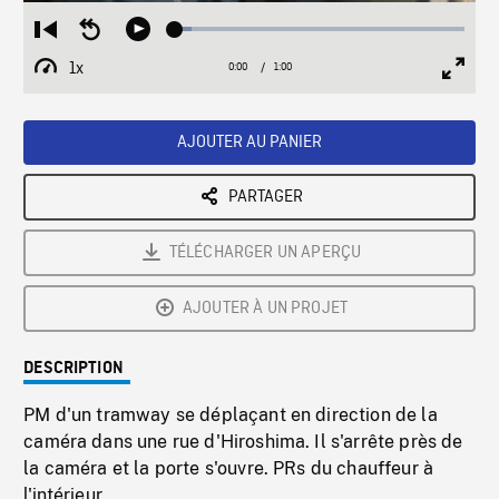
Loaded
:
Restart
Seek
Play
5.70%
from
backward
1x
0:00
Current
1:00
Duration
/
beginning
10
Playback
Full
Time
seconds
Rate
Scree
AJOUTER AU PANIER
PARTAGER
TÉLÉCHARGER UN APERÇU
AJOUTER À UN PROJET
DESCRIPTION
PM d'un tramway se déplaçant en direction de la
caméra dans une rue d'Hiroshima. Il s'arrête près de
la caméra et la porte s'ouvre. PRs du chauffeur à
l'intérieur.