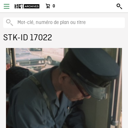
0
STK-ID 17022