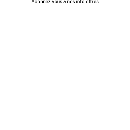
Abonnez-vous à nos infolettres
Événements ONF près de chez vous
Créer avec l’ONF
Organiser une projection publique
À propos de ce site
Centre d'aide
Contactez-nous
Espace Média
Emplois
ONF.ca
Production
Distribution
Éducation
Blogue ONF