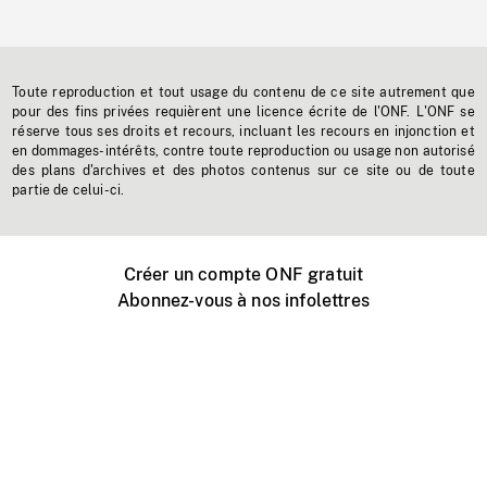
Toute reproduction et tout usage du contenu de ce site autrement que
pour des fins privées requièrent une licence écrite de l'ONF. L'ONF se
réserve tous ses droits et recours, incluant les recours en injonction et
en dommages-intérêts, contre toute reproduction ou usage non autorisé
des plans d'archives et des photos contenus sur ce site ou de toute
partie de celui-ci.
Créer un compte ONF gratuit
Abonnez-vous à nos infolettres
Événements ONF près de chez vous
Créer avec l’ONF
Organiser une projection publique
À propos de ce site
Centre d'aide