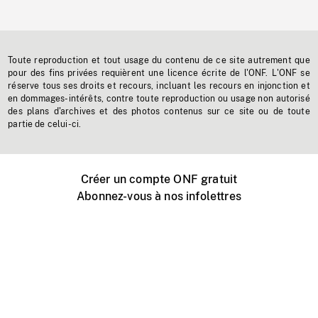
Toute reproduction et tout usage du contenu de ce site autrement que
pour des fins privées requièrent une licence écrite de l'ONF. L'ONF se
réserve tous ses droits et recours, incluant les recours en injonction et
en dommages-intérêts, contre toute reproduction ou usage non autorisé
des plans d'archives et des photos contenus sur ce site ou de toute
partie de celui-ci.
Créer un compte ONF gratuit
Abonnez-vous à nos infolettres
Événements ONF près de chez vous
Créer avec l’ONF
Organiser une projection publique
À propos de ce site
Centre d'aide