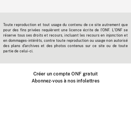
Toute reproduction et tout usage du contenu de ce site autrement que
pour des fins privées requièrent une licence écrite de l'ONF. L'ONF se
réserve tous ses droits et recours, incluant les recours en injonction et
en dommages-intérêts, contre toute reproduction ou usage non autorisé
des plans d'archives et des photos contenus sur ce site ou de toute
partie de celui-ci.
Créer un compte ONF gratuit
Abonnez-vous à nos infolettres
Événements ONF près de chez vous
Créer avec l’ONF
Organiser une projection publique
À propos de ce site
Centre d'aide