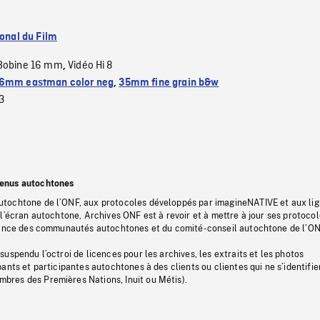
ional du Film
Bobine 16 mm
Vidéo Hi 8
,
6mm eastman color neg
,
35mm fine grain b&w
3
tenus autochtones
tochtone de l’ONF, aux protocoles développés par imagineNATIVE et aux li
l’écran autochtone, Archives ONF est à revoir et à mettre à jour ses protoco
stance des communautés autochtones et du comité-conseil autochtone de l’ON
uspendu l’octroi de licences pour les archives, les extraits et les photos
ants et participantes autochtones à des clients ou clientes qui ne s’identifie
res des Premières Nations, Inuit ou Métis).