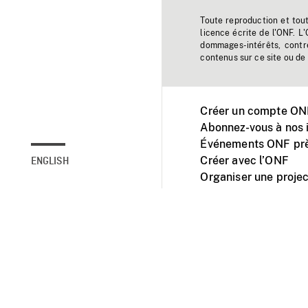
Toute reproduction et tou
licence écrite de l'ONF. L
dommages-intérêts, contr
contenus sur ce site ou de 
Créer un compte ONF
Abonnez-vous à nos i
Événements ONF prè
Créer avec l’ONF
ENGLISH
Organiser une projec
Facebook
Youtube
L'ONF sur mobile et 