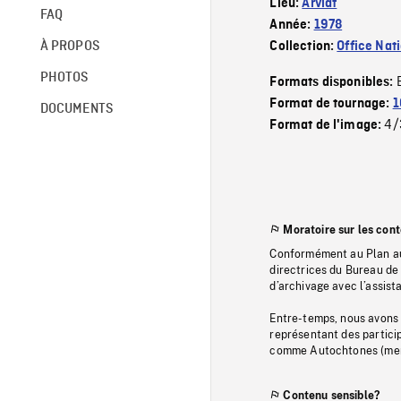
Lieu:
Arviat
FAQ
Année:
1978
À PROPOS
Collection:
Office Nat
PHOTOS
Formats disponibles:
Format de tournage:
1
DOCUMENTS
4/
Format de l'image:
Moratoire sur les con
Conformément au Plan au
directrices du Bureau de 
d’archivage avec l’assi
Entre-temps, nous avons s
représentant des particip
comme Autochtones (memb
Contenu sensible?