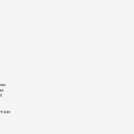
gnes
les
F.
nt pas