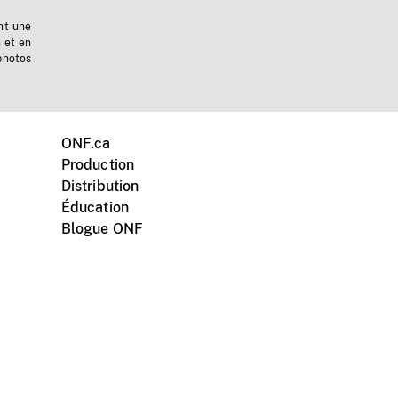
nt une
n et en
photos
ONF.ca
Production
Distribution
Éducation
Blogue ONF