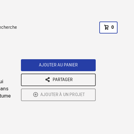
recherche
0
AJOUTER AU PANIER
PARTAGER
ui
lans
AJOUTER À UN PROJET
stume