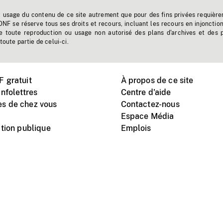
t usage du contenu de ce site autrement que pour des fins privées requière
'ONF se réserve tous ses droits et recours, incluant les recours en injonctio
e toute reproduction ou usage non autorisé des plans d'archives et des 
toute partie de celui-ci.
 gratuit
À propos de ce site
nfolettres
Centre d'aide
s de chez vous
Contactez-nous
Espace Média
tion publique
Emplois
Instagram
Vimeo
X
télé