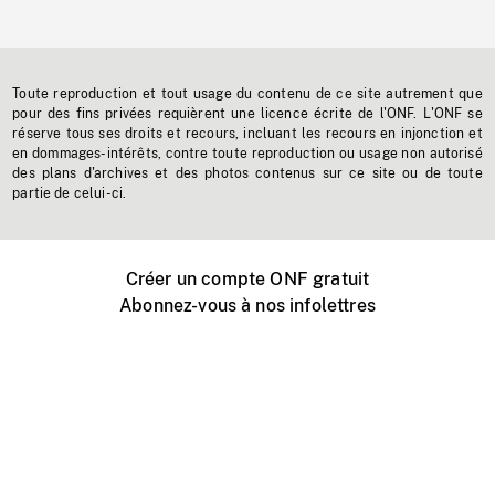
Toute reproduction et tout usage du contenu de ce site autrement que
pour des fins privées requièrent une licence écrite de l'ONF. L'ONF se
réserve tous ses droits et recours, incluant les recours en injonction et
en dommages-intérêts, contre toute reproduction ou usage non autorisé
des plans d'archives et des photos contenus sur ce site ou de toute
partie de celui-ci.
Créer un compte ONF gratuit
Abonnez-vous à nos infolettres
Événements ONF près de chez vous
Créer avec l’ONF
Organiser une projection publique
À propos de ce site
Centre d'aide