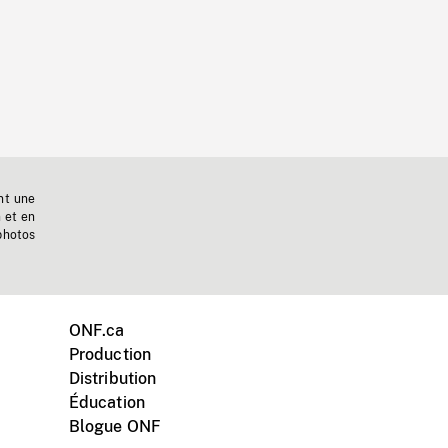
nt une
n et en
photos
ONF.ca
Production
Distribution
Éducation
Blogue ONF