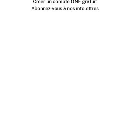
Créer un compte ONF gratuit
Abonnez-vous à nos infolettres
Événements ONF près de chez vous
Créer avec l’ONF
Organiser une projection publique
À propos de ce site
Centre d'aide
Contactez-nous
Espace Média
Emplois
ONF.ca
Production
Distribution
Éducation
Blogue ONF