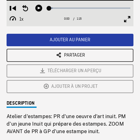
Loaded
:
Restart
Seek
Play
4.43%
from
backward
1x
0:00
Current
1:15
Duration
/
beginning
10
Playback
Full
Time
seconds
Rate
Scree
AJOUTER AU PANIER
PARTAGER
TÉLÉCHARGER UN APERÇU
AJOUTER À UN PROJET
DESCRIPTION
Atelier d'estampes: PR d'une oeuvre d'art inuit. PM
d'un jeune Inuit qui prépare des estampes. ZOOM
AVANT de PR à GP d'une estampe inuit.