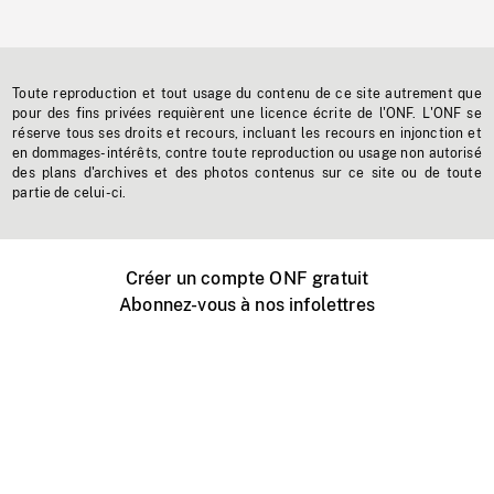
Toute reproduction et tout usage du contenu de ce site autrement que
pour des fins privées requièrent une licence écrite de l'ONF. L'ONF se
réserve tous ses droits et recours, incluant les recours en injonction et
en dommages-intérêts, contre toute reproduction ou usage non autorisé
des plans d'archives et des photos contenus sur ce site ou de toute
partie de celui-ci.
Créer un compte ONF gratuit
Abonnez-vous à nos infolettres
Événements ONF près de chez vous
Créer avec l’ONF
Organiser une projection publique
À propos de ce site
Centre d'aide