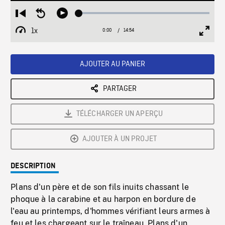
Loaded
:
Restart
Seek
Play
0.25%
from
backward
1x
0:00
Current
14:54
Duration
/
beginning
10
Playback
Full
Time
seconds
Rate
Scree
AJOUTER AU PANIER
PARTAGER
TÉLÉCHARGER UN APERÇU
AJOUTER À UN PROJET
DESCRIPTION
Plans d'un père et de son fils inuits chassant le
phoque à la carabine et au harpon en bordure de
l'eau au printemps, d'hommes vérifiant leurs armes à
feu et les chargeant sur le traîneau. Plans d'un