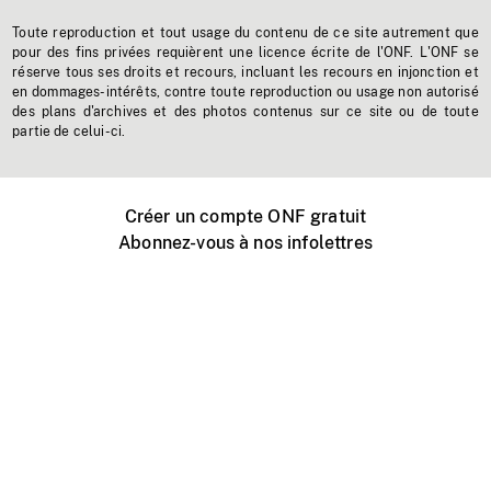
Toute reproduction et tout usage du contenu de ce site autrement que
pour des fins privées requièrent une licence écrite de l'ONF. L'ONF se
réserve tous ses droits et recours, incluant les recours en injonction et
en dommages-intérêts, contre toute reproduction ou usage non autorisé
des plans d'archives et des photos contenus sur ce site ou de toute
partie de celui-ci.
Créer un compte ONF gratuit
Abonnez-vous à nos infolettres
Événements ONF près de chez vous
Créer avec l’ONF
Organiser une projection publique
À propos de ce site
Centre d'aide
Contactez-nous
Espace Média