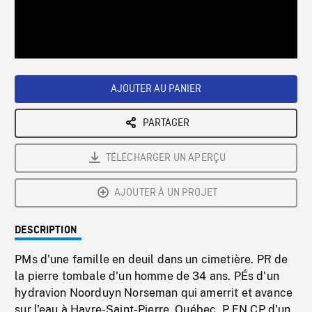
/
Loaded
:
Playback
0%
Rate
AJOUTER AU PANIER
PARTAGER
TÉLÉCHARGER UN APERÇU
AJOUTER À UN PROJET
DESCRIPTION
PMs d'une famille en deuil dans un cimetière. PR de
la pierre tombale d'un homme de 34 ans. PÉs d'un
hydravion Noorduyn Norseman qui amerrit et avance
sur l'eau à Havre-Saint-Pierre, Québec. P EN CP d'un