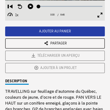
Loaded
:
Restart
Seek
Play
0.43%
from
backward
1x
0:00
Current
8:46
Duration
/
beginning
10
Playback
Full
Time
seconds
Rate
Scree
AJOUTER AU PANIER
PARTAGER
TÉLÉCHARGER UN APERÇU
AJOUTER À UN PROJET
DESCRIPTION
TRAVELLING sur feuillage d'automne du Québec,
couleurs de jaune, d'ocre et de rouge. PAN VERS LE
HAUT sur un conifère enneigé, glaçons à la pointe
des branches. GP de branches englacées avec baies.