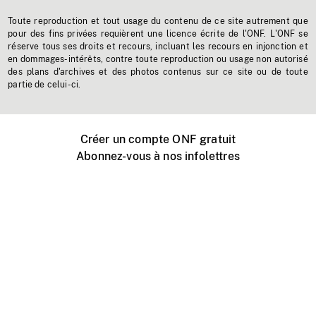
Toute reproduction et tout usage du contenu de ce site autrement que
pour des fins privées requièrent une licence écrite de l'ONF. L'ONF se
réserve tous ses droits et recours, incluant les recours en injonction et
en dommages-intérêts, contre toute reproduction ou usage non autorisé
des plans d'archives et des photos contenus sur ce site ou de toute
partie de celui-ci.
Créer un compte ONF gratuit
Abonnez-vous à nos infolettres
Événements ONF près de chez vous
Créer avec l’ONF
Organiser une projection publique
À propos de ce site
Centre d'aide
Contactez-nous
Espace Média