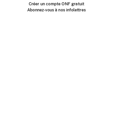
Créer un compte ONF gratuit
Abonnez-vous à nos infolettres
Événements ONF près de chez vous
Créer avec l’ONF
Organiser une projection publique
À propos de ce site
Centre d'aide
Contactez-nous
Espace Média
Emplois
ONF.ca
Production
Distribution
Éducation
Blogue ONF