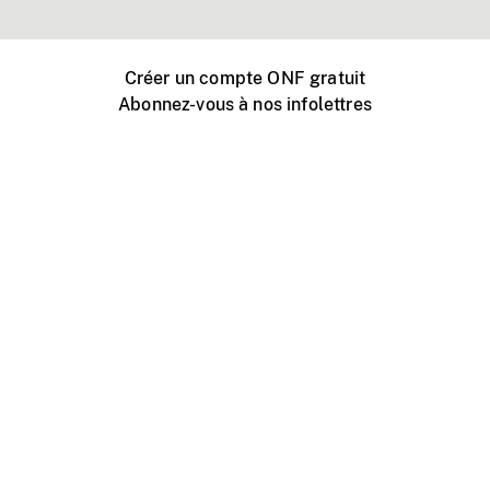
Créer un compte ONF gratuit
Abonnez-vous à nos infolettres
Événements ONF près de chez vous
Créer avec l’ONF
Organiser une projection publique
À propos de ce site
Centre d'aide
Contactez-nous
Espace Média
Emplois
ONF.ca
Production