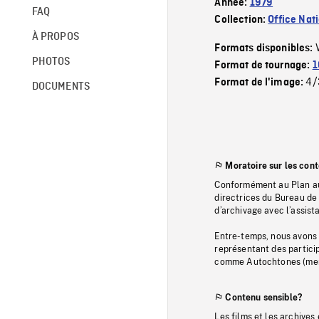
Année:
1979
FAQ
Collection:
Office Nat
À PROPOS
Formats disponibles:
PHOTOS
Format de tournage:
1
4/
Format de l'image:
DOCUMENTS
Moratoire sur les con
Conformément au Plan au
directrices du Bureau de 
d’archivage avec l’assi
Entre-temps, nous avons s
représentant des particip
comme Autochtones (memb
Contenu sensible?
Les films et les archives