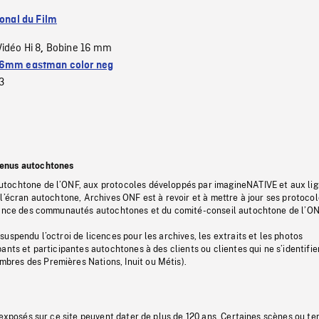
ional du Film
Vidéo Hi 8
Bobine 16 mm
,
6mm eastman color neg
3
tenus autochtones
tochtone de l’ONF, aux protocoles développés par imagineNATIVE et aux li
l’écran autochtone, Archives ONF est à revoir et à mettre à jour ses protoco
stance des communautés autochtones et du comité-conseil autochtone de l’ON
uspendu l’octroi de licences pour les archives, les extraits et les photos
ants et participantes autochtones à des clients ou clientes qui ne s’identifie
res des Premières Nations, Inuit ou Métis).
 exposés sur ce site peuvent dater de plus de 120 ans. Certaines scènes ou t