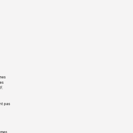
gnes
les
F.
nt pas
ermes