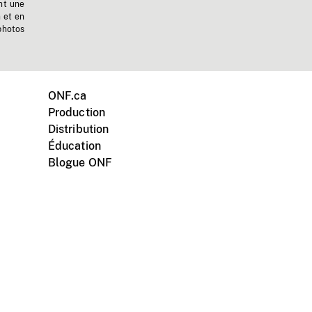
nt une
n et en
photos
ONF.ca
Production
Distribution
Éducation
Blogue ONF