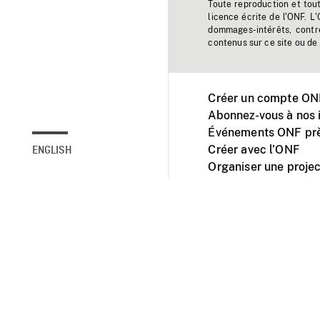
Toute reproduction et tou
licence écrite de l'ONF. L
dommages-intérêts, contr
contenus sur ce site ou de 
Créer un compte ONF
Abonnez-vous à nos i
Événements ONF prè
Créer avec l’ONF
ENGLISH
Organiser une projec
Facebook
Youtube
L'ONF sur mobile et 