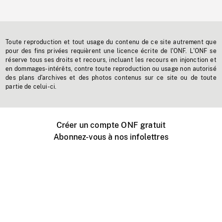
Toute reproduction et tout usage du contenu de ce site autrement que
pour des fins privées requièrent une licence écrite de l'ONF. L'ONF se
réserve tous ses droits et recours, incluant les recours en injonction et
en dommages-intérêts, contre toute reproduction ou usage non autorisé
des plans d'archives et des photos contenus sur ce site ou de toute
partie de celui-ci.
Créer un compte ONF gratuit
Abonnez-vous à nos infolettres
Événements ONF près de chez vous
Créer avec l’ONF
Organiser une projection publique
À propos de ce site
Centre d'aide