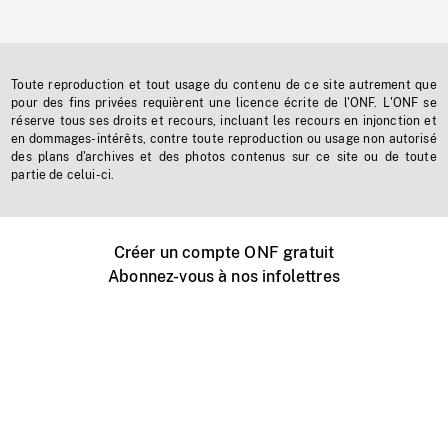
Toute reproduction et tout usage du contenu de ce site autrement que
pour des fins privées requièrent une licence écrite de l'ONF. L'ONF se
réserve tous ses droits et recours, incluant les recours en injonction et
en dommages-intérêts, contre toute reproduction ou usage non autorisé
des plans d'archives et des photos contenus sur ce site ou de toute
partie de celui-ci.
Créer un compte ONF gratuit
Abonnez-vous à nos infolettres
Événements ONF près de chez vous
Créer avec l’ONF
Organiser une projection publique
À propos de ce site
Centre d'aide