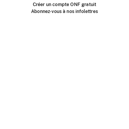
Créer un compte ONF gratuit
Abonnez-vous à nos infolettres
Événements ONF près de chez vous
Créer avec l’ONF
Organiser une projection publique
À propos de ce site
Centre d'aide
Contactez-nous
Espace Média
Emplois
ONF.ca
Production
Distribution
Éducation
Blogue ONF