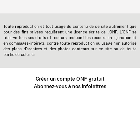
Toute reproduction et tout usage du contenu de ce site autrement que
pour des fins privées requièrent une licence écrite de l'ONF. L'ONF se
réserve tous ses droits et recours, incluant les recours en injonction et
en dommages-intérêts, contre toute reproduction ou usage non autorisé
des plans d'archives et des photos contenus sur ce site ou de toute
partie de celui-ci.
Créer un compte ONF gratuit
Abonnez-vous à nos infolettres
Événements ONF près de chez vous
Créer avec l’ONF
Organiser une projection publique
À propos de ce site
Centre d'aide