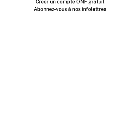
Créer un compte ONF gratuit
Abonnez-vous à nos infolettres
Événements ONF près de chez vous
Créer avec l’ONF
Organiser une projection publique
À propos de ce site
Centre d'aide
Contactez-nous
Espace Média
Emplois
ONF.ca
Production
Distribution
Éducation
Blogue ONF