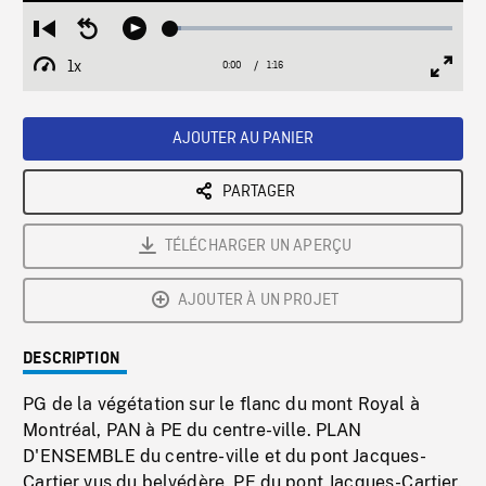
Loaded
:
Restart
Seek
Play
3.90%
from
backward
1x
0:00
Current
1:16
Duration
/
beginning
10
Playback
Full
Time
seconds
Rate
Scree
AJOUTER AU PANIER
PARTAGER
TÉLÉCHARGER UN APERÇU
AJOUTER À UN PROJET
DESCRIPTION
PG de la végétation sur le flanc du mont Royal à
Montréal, PAN à PE du centre-ville. PLAN
D'ENSEMBLE du centre-ville et du pont Jacques-
Cartier vus du belvédère. PE du pont Jacques-Cartier.