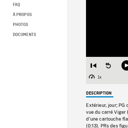
FAQ
À PROPOS
PHOTOS
DOCUMENTS
Restart
Seek
from
backward
beginning
10
1x
Playback
seconds
Rate
DESCRIPTION
Extérieur, jour; PG
vue du carré Viger 
d'une cartouche fl
(0:13). PRs des figu