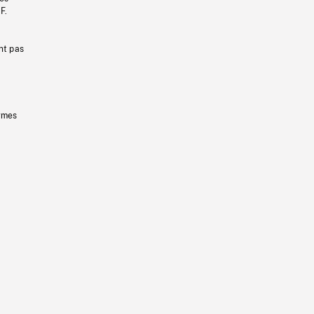
F.
nt pas
ermes