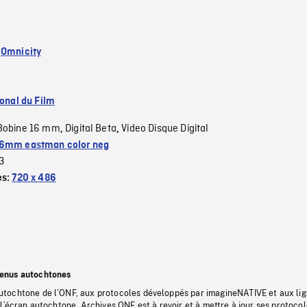
:
Omnicity
ional du Film
Bobine 16 mm
Digital Beta
Video Disque Digital
,
,
6mm eastman color neg
3
es:
720 x 486
tenus autochtones
tochtone de l’ONF, aux protocoles développés par imagineNATIVE et aux li
l’écran autochtone, Archives ONF est à revoir et à mettre à jour ses protoco