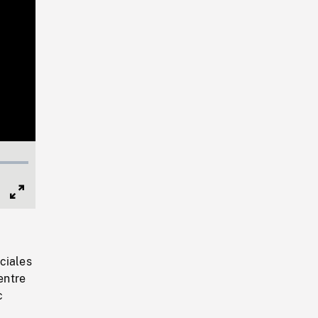
Full
Screen
ciales
entre
c