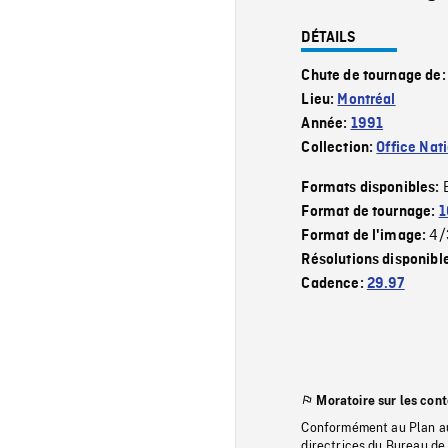
DÉTAILS
Chute de tournage de
Lieu:
Montréal
Année:
1991
Collection:
Office Nat
Formats disponibles:
Format de tournage:
1
4/
Format de l'image:
Résolutions disponibl
Cadence:
29.97
Moratoire sur les con
Conformément au Plan au
directrices du Bureau de 