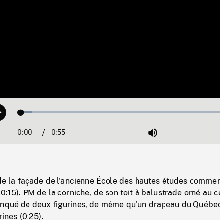
Loaded
:
Play
5.02%
0:00
Current
0:55
Duration
/
Mute
Time
 de la façade de l'ancienne École des hautes études commer
(0:15). PM de la corniche, de son toit à balustrade orné au c
anqué de deux figurines, de même qu'un drapeau du Québe
rines (0:25).