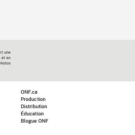
nt une
n et en
photos
ONF.ca
Production
Distribution
Éducation
Blogue ONF