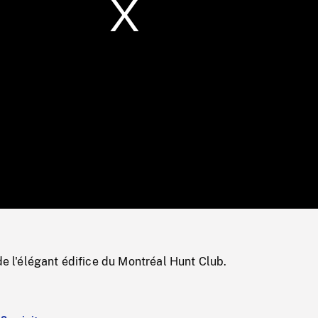
/
Loaded
:
Mute
0%
 de l'élégant édifice du Montréal Hunt Club.