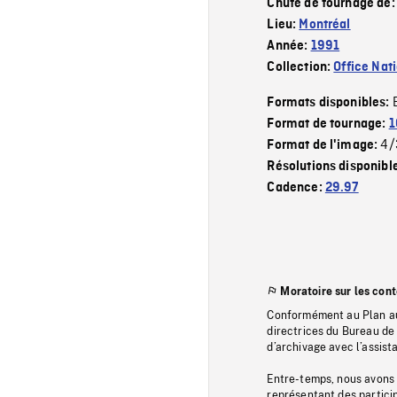
Chute de tournage de
Lieu:
Montréal
Année:
1991
Collection:
Office Nat
Formats disponibles:
Format de tournage:
1
4/
Format de l'image:
Résolutions disponibl
Cadence:
29.97
Moratoire sur les con
Conformément au Plan au
directrices du Bureau de 
d’archivage avec l’assi
Entre-temps, nous avons s
représentant des particip