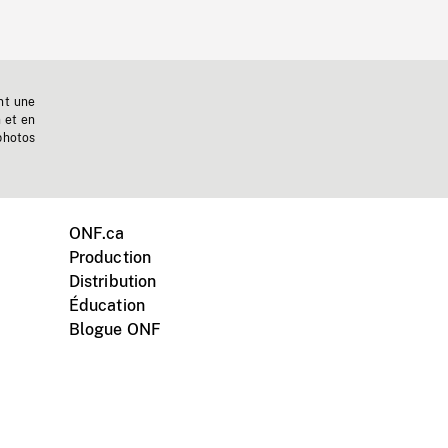
nt une
n et en
photos
ONF.ca
Production
Distribution
Éducation
Blogue ONF