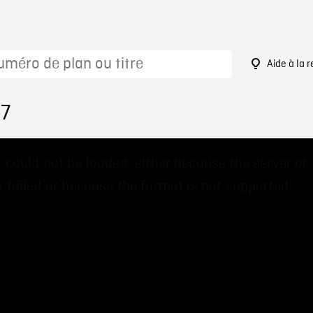
Aide à la 
47
 could not be loaded, either because the server or
 failed or because the format is not supported.