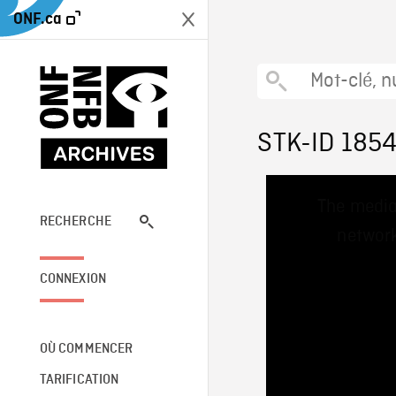
ONF.ca
STK-ID 185
This
The media
is
a
RECHERCHE
network
modal
window.
CONNEXION
OÙ COMMENCER
TARIFICATION