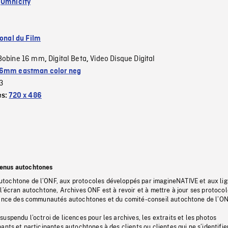
:
Omnicity
ional du Film
Bobine 16 mm
Digital Beta
Video Disque Digital
,
,
6mm eastman color neg
3
es:
720 x 486
tenus autochtones
tochtone de l’ONF, aux protocoles développés par imagineNATIVE et aux li
l’écran autochtone, Archives ONF est à revoir et à mettre à jour ses protoco
stance des communautés autochtones et du comité-conseil autochtone de l’ON
uspendu l’octroi de licences pour les archives, les extraits et les photos
ants et participantes autochtones à des clients ou clientes qui ne s’identifie