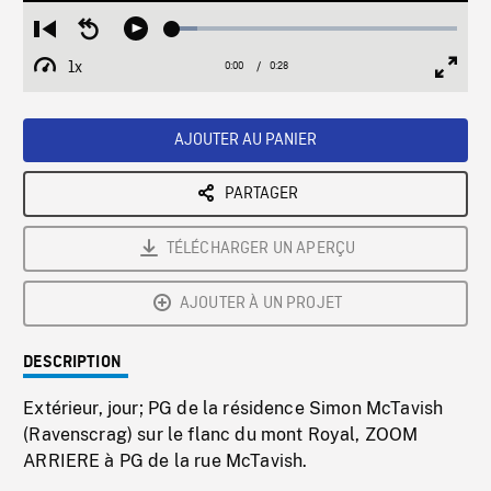
Loaded
:
Restart
Seek
Play
8.95%
from
backward
1x
0:00
Current
0:28
Duration
/
beginning
10
Playback
Full
Time
seconds
Rate
Scree
AJOUTER AU PANIER
PARTAGER
TÉLÉCHARGER UN APERÇU
AJOUTER À UN PROJET
DESCRIPTION
Extérieur, jour; PG de la résidence Simon McTavish
(Ravenscrag) sur le flanc du mont Royal, ZOOM
ARRIERE à PG de la rue McTavish.