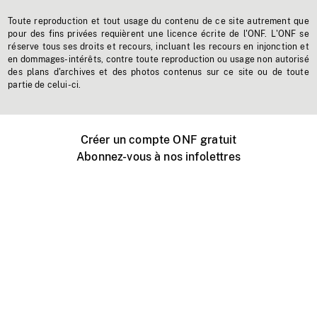
Toute reproduction et tout usage du contenu de ce site autrement que
pour des fins privées requièrent une licence écrite de l'ONF. L'ONF se
réserve tous ses droits et recours, incluant les recours en injonction et
en dommages-intérêts, contre toute reproduction ou usage non autorisé
des plans d'archives et des photos contenus sur ce site ou de toute
partie de celui-ci.
Créer un compte ONF gratuit
Abonnez-vous à nos infolettres
Événements ONF près de chez vous
Créer avec l’ONF
Organiser une projection publique
À propos de ce site
Centre d'aide
Contactez-nous
Espace Média