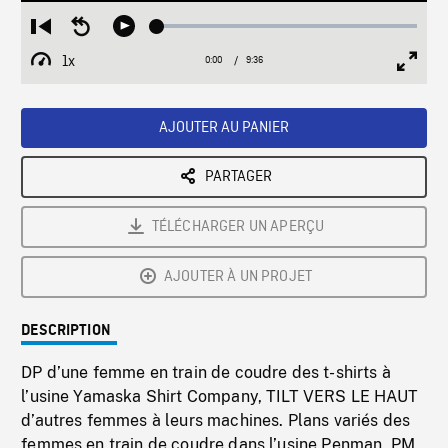
Loaded
:
Restart
Seek
Play
0.39%
from
backward
1x
0:00
Current
9:36
Duration
/
beginning
10
Playback
Full
Time
seconds
Rate
Scree
AJOUTER AU PANIER
PARTAGER
TÉLÉCHARGER UN APERÇU
AJOUTER À UN PROJET
DESCRIPTION
DP d’une femme en train de coudre des t-shirts à
l’usine Yamaska Shirt Company, TILT VERS LE HAUT
d’autres femmes à leurs machines. Plans variés des
femmes en train de coudre dans l’usine Penman, PM