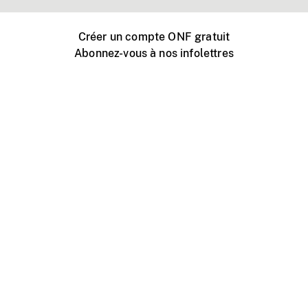
Créer un compte ONF gratuit
Abonnez-vous à nos infolettres
Événements ONF près de chez vous
Créer avec l’ONF
Organiser une projection publique
À propos de ce site
Centre d'aide
Contactez-nous
Espace Média
Emplois
ONF.ca
Production
Distribution