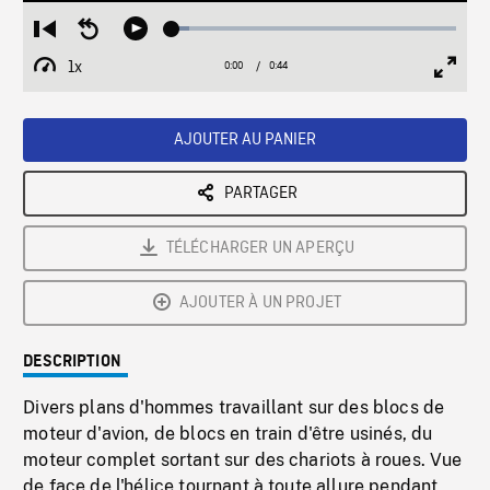
Loaded
:
Restart
Seek
Play
6.08%
from
backward
1x
0:00
Current
0:44
Duration
/
beginning
10
Playback
Full
Time
seconds
Rate
Scree
AJOUTER AU PANIER
PARTAGER
TÉLÉCHARGER UN APERÇU
AJOUTER À UN PROJET
DESCRIPTION
Divers plans d'hommes travaillant sur des blocs de
moteur d'avion, de blocs en train d'être usinés, du
moteur complet sortant sur des chariots à roues. Vue
de face de l'hélice tournant à toute allure pendant