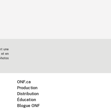
nt une
n et en
photos
ONF.ca
Production
Distribution
Éducation
Blogue ONF