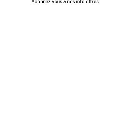
Abonnez-vous à nos infolettres
Événements ONF près de chez vous
Créer avec l’ONF
Organiser une projection publique
À propos de ce site
Centre d'aide
Contactez-nous
Espace Média
Emplois
ONF.ca
Production
Distribution
Éducation
Blogue ONF