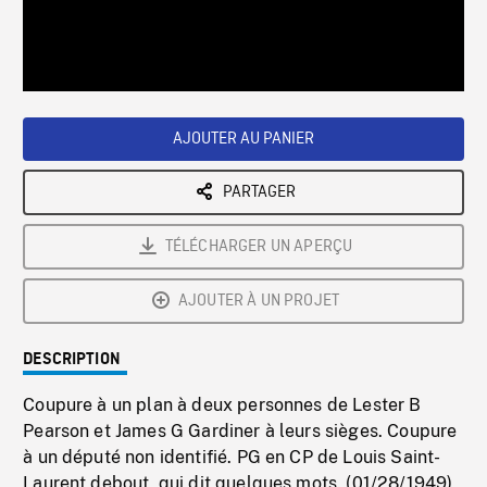
/
Loaded
:
Playback
0%
Rate
AJOUTER AU PANIER
PARTAGER
TÉLÉCHARGER UN APERÇU
AJOUTER À UN PROJET
DESCRIPTION
Coupure à un plan à deux personnes de Lester B
Pearson et James G Gardiner à leurs sièges. Coupure
à un député non identifié. PG en CP de Louis Saint-
Laurent debout, qui dit quelques mots. (01/28/1949)