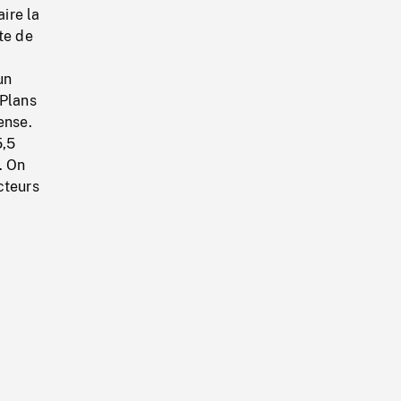
ire la
te de
un
 Plans
ense.
5,5
. On
cteurs