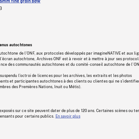
5mm fine grain b&w
3
tenus autochtones
tochtone de l’ONF, aux protocoles développés par imagineNATIVE et aux li
l’écran autochtone, Archives ONF est à revoir et à mettre à jour ses protoco
stance des communautés autochtones et du comité-conseil autochtone de l’ON
uspendu l’octroi de licences pour les archives, les extraits et les photos
ants et participantes autochtones à des clients ou clientes qui ne s’identifie
res des Premières Nations, Inuit ou Métis).
 exposés sur ce site peuvent dater de plus de 120 ans. Certaines scènes ou t
fensants pour certains publics.
En savoir plus