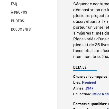
Séquence nocturne 
FAQ
démonstration de le
À PROPOS
plusieurs projecteu
PHOTOS
observateurs à l'a
porteur universel e
DOCUMENTS
similaires filmés d
Plans variés d'une 
pieds et de 25 livr
lance plusieurs fus
illuminent la scène
DÉTAILS
Chute de tournage de
Lieu:
Montréal
Année:
1947
Collection:
Office Nat
Formats disponibles: