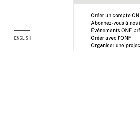
Créer un compte ONF
Abonnez-vous à nos i
Événements ONF prè
Créer avec l’ONF
ENGLISH
Organiser une projec
Facebook
Youtube
L'ONF sur mobile et 
Accessibilité
Site ins
© 2025 Office natio