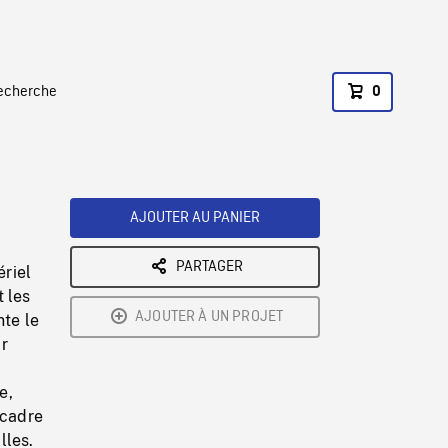
recherche
0
AJOUTER AU PANIER
PARTAGER
ériel
 les
AJOUTER À UN PROJET
nte le
r
e,
 cadre
lles.