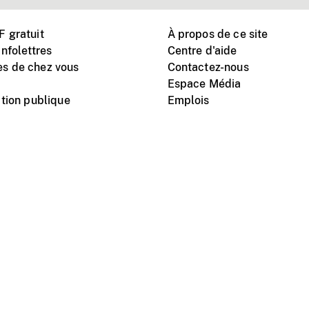
 gratuit
À propos de ce site
nfolettres
Centre d'aide
s de chez vous
Contactez-nous
Espace Média
tion publique
Emplois
Instagram
Vimeo
X
télé
titutionnel
Conditions d'utilisation
Protection des renseigne
nal du film du Canada