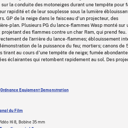
sur la conduite des motoneiges durant une tempête pour fa
ur rapidité et de leur souplesse sous la lumière éblouissan
rs. GP de la neige dans le faisceau d'un projecteur, des
rrière-plan. Plusieurs PG du lance-flammes Wasp monté sur 
t projetant des flammes contre un char Ram, qui prend feu.
irectement de l'arrière du lance-flammes; éblouissement int
démonstration de la puissance du feu; mortiers; canons de 
es tirant au cours d'une tempête de neige; fumée abondante
ées éclairantes qui retombent rapidement au sol. Des proje
.
:
Ordnance Equipment Demonstration
ional du Film
Vidéo Hi 8
Bobine 35 mm
,