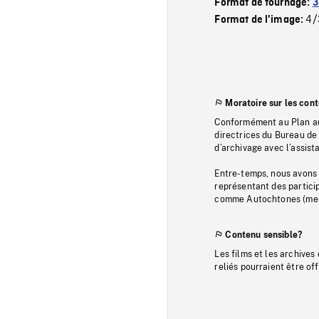
Format de tournage:
3
4/
Format de l'image:
Moratoire sur les con
Conformément au Plan au
directrices du Bureau de 
d’archivage avec l’assi
Entre-temps, nous avons s
représentant des particip
comme Autochtones (memb
Contenu sensible?
Les films et les archives
reliés pourraient être of