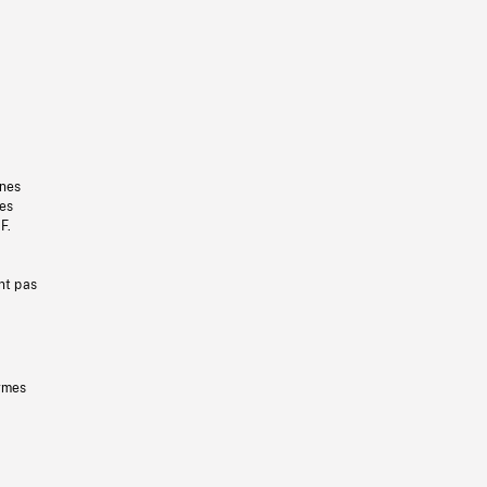
gnes
les
F.
nt pas
ermes