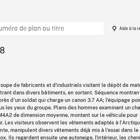
Aide à la 
38
roupe de fabricants et d'industriels visitant le dépôt de mat
ntrant dans divers bâtiments, en sortant. Séquence montrant
 près d'un soldat qui charge un canon 3.7 AA; l'équipage poi
sous les yeux du groupe. Plans des hommes examinant un cha
M4A2 de dimension moyenne, montant sur le véhicule pour
ur. Les visiteurs observent les vêtements adaptés à l'Arctiqu
nte, manipulent divers vêtements déjà mis à l'essai dans le
x. Ils regardent ensuite une autoneige, l'intérieur, les cheni